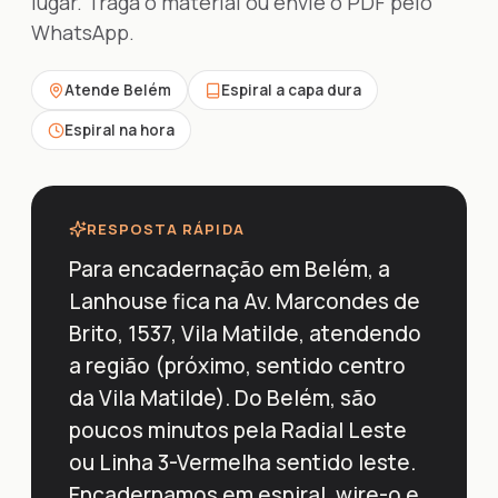
lugar. Traga o material ou envie o PDF pelo
WhatsApp.
Atende Belém
Espiral a capa dura
Espiral na hora
RESPOSTA RÁPIDA
Para encadernação em Belém, a
Lanhouse fica na Av. Marcondes de
Brito, 1537, Vila Matilde, atendendo
a região (próximo, sentido centro
da Vila Matilde). Do Belém, são
poucos minutos pela Radial Leste
ou Linha 3-Vermelha sentido leste.
Encadernamos em espiral, wire-o e