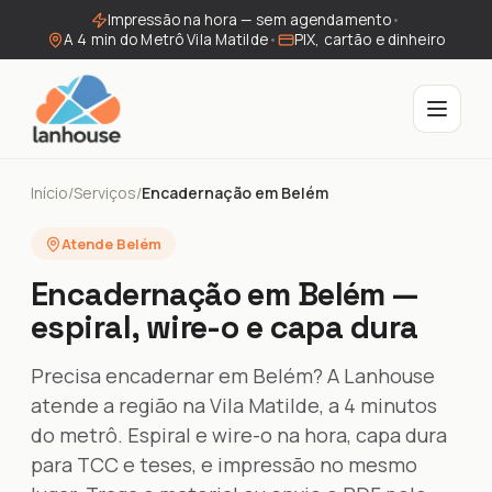
Impressão na hora — sem agendamento
•
A 4 min do Metrô Vila Matilde
•
PIX, cartão e dinheiro
Início
/
Serviços
/
Encadernação em Belém
Atende Belém
Encadernação em Belém —
espiral, wire-o e capa dura
Precisa encadernar em Belém? A Lanhouse
atende a região na Vila Matilde, a 4 minutos
do metrô. Espiral e wire-o na hora, capa dura
para TCC e teses, e impressão no mesmo