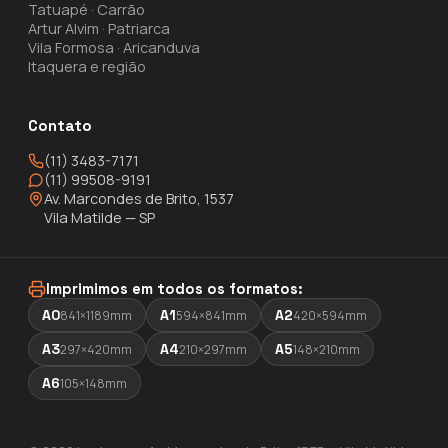
Tatuapé · Carrão
Artur Alvim · Patriarca
Vila Formosa · Aricanduva
Itaquera e região
Contato
(11) 3483-7171
(11) 99508-9191
Av. Marcondes de Brito, 1537
Vila Matilde — SP
Imprimimos em todos os formatos:
A0
A1
A2
841×1189mm
594×841mm
420×594mm
A3
A4
A5
297×420mm
210×297mm
148×210mm
A6
105×148mm