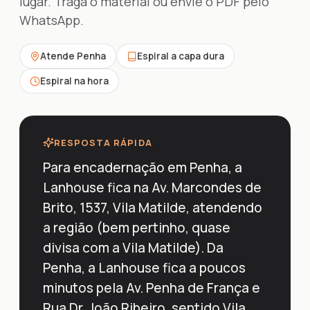
lugar. Traga o material ou envie o PDF pelo
WhatsApp.
Atende Penha
Espiral a capa dura
Espiral na hora
RESPOSTA RÁPIDA
Para encadernação em Penha, a
Lanhouse fica na Av. Marcondes de
Brito, 1537, Vila Matilde, atendendo
a região (bem pertinho, quase
divisa com a Vila Matilde). Da
Penha, a Lanhouse fica a poucos
minutos pela Av. Penha de França e
Rua Dr. João Ribeiro, sentido Vila