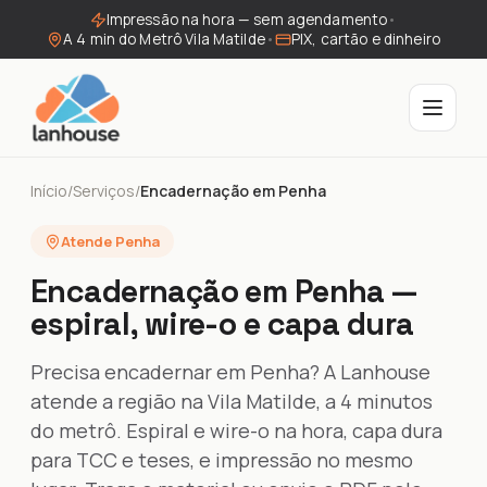
Impressão na hora — sem agendamento
•
A 4 min do Metrô Vila Matilde
•
PIX, cartão e dinheiro
Início
/
Serviços
/
Encadernação em Penha
Atende Penha
Encadernação em Penha —
espiral, wire-o e capa dura
Precisa encadernar em Penha? A Lanhouse
atende a região na Vila Matilde, a 4 minutos
do metrô. Espiral e wire-o na hora, capa dura
para TCC e teses, e impressão no mesmo