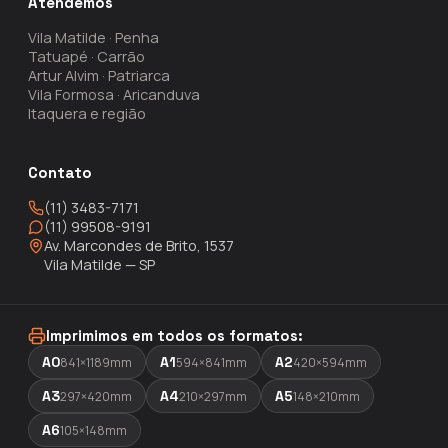
Atendemos
Vila Matilde · Penha
Tatuapé · Carrão
Artur Alvim · Patriarca
Vila Formosa · Aricanduva
Itaquera e região
Contato
(11) 3483-7171
(11) 99508-9191
Av. Marcondes de Brito, 1537
Vila Matilde — SP
Imprimimos em todos os formatos:
A0
A1
A2
841×1189mm
594×841mm
420×594mm
A3
A4
A5
297×420mm
210×297mm
148×210mm
A6
105×148mm