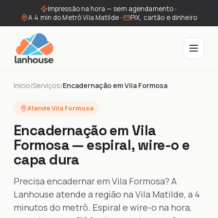
Impressão na hora — sem agendamento
•
A 4 min do Metrô Vila Matilde
•
PIX, cartão e dinheiro
Início
/
Serviços
/
Encadernação em Vila Formosa
Atende Vila Formosa
Encadernação em Vila
Formosa — espiral, wire-o e
capa dura
Precisa encadernar em Vila Formosa? A
Lanhouse atende a região na Vila Matilde, a 4
minutos do metrô. Espiral e wire-o na hora,