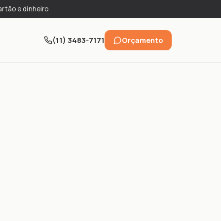
artão e dinheiro
(11) 3483-7171
Orçamento