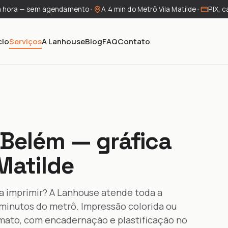
a hora — sem agendamento
•
A 4 min do Metrô Vila Matilde
•
PIX, c
cio
Serviços
A Lanhouse
Blog
FAQ
Contato
Belém — gráfica
 Matilde
a imprimir? A Lanhouse atende toda a
4 minutos do metrô. Impressão colorida ou
rmato, com encadernação e plastificação no