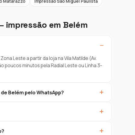
no Matarazzo
Impressão São Miguel Paulista
— impressão em Belém
−
na Leste a partir da loja na Vila Matilde (Av.
ão poucos minutos pela Radial Leste ou Linha 3-
+
iar de Belém pelo WhatsApp?
+
+
o?