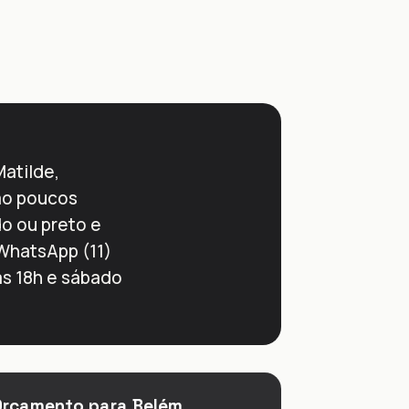
Matilde,
são poucos
do ou preto e
 WhatsApp (11)
às 18h e sábado
Orçamento para Belém