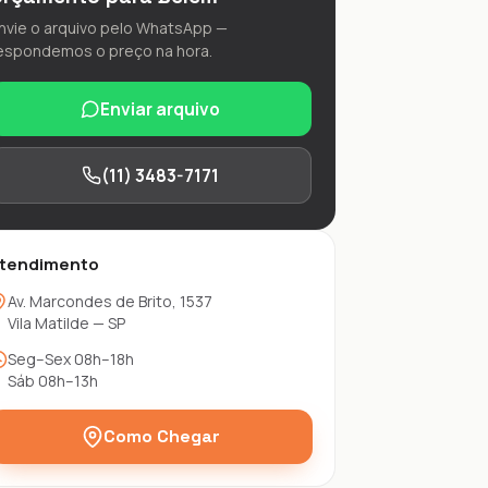
nvie o arquivo pelo WhatsApp —
espondemos o preço na hora.
Enviar arquivo
(11) 3483-7171
tendimento
Av. Marcondes de Brito, 1537
Vila Matilde — SP
Seg–Sex 08h–18h
Sáb 08h–13h
Como Chegar