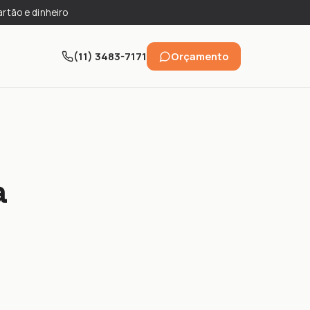
artão e dinheiro
(11) 3483-7171
Orçamento
a