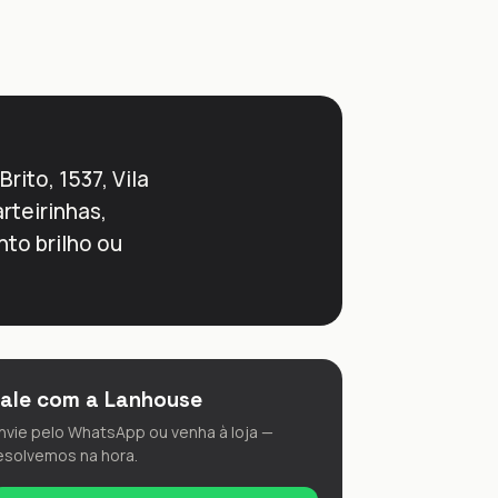
ito, 1537, Vila
rteirinhas,
to brilho ou
Fale com a Lanhouse
nvie pelo WhatsApp ou venha à loja —
esolvemos na hora.