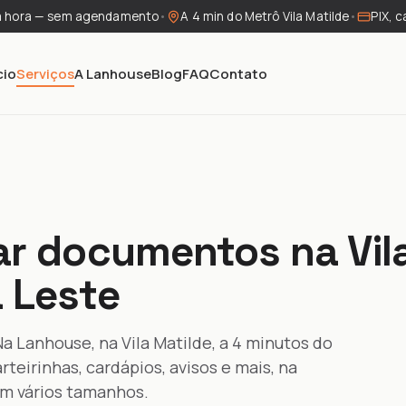
a hora — sem agendamento
•
A 4 min do Metrô Vila Matilde
•
PIX, c
cio
Serviços
A Lanhouse
Blog
FAQ
Contato
ar documentos na Vil
 Leste
a Lanhouse, na Vila Matilde, a 4 minutos do
rteirinhas, cardápios, avisos e mais, na
em vários tamanhos.