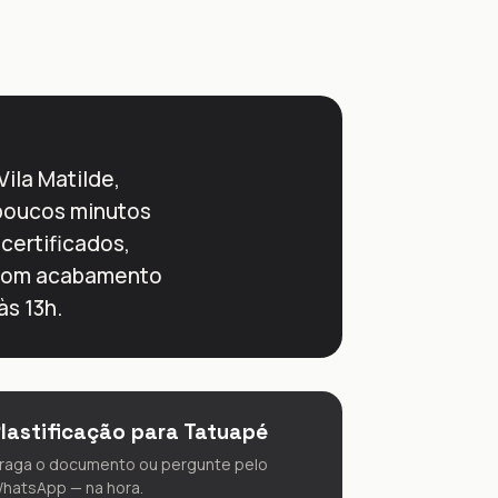
Vila Matilde,
 poucos minutos
 certificados,
, com acabamento
às 13h.
lastificação para Tatuapé
raga o documento ou pergunte pelo
hatsApp — na hora.