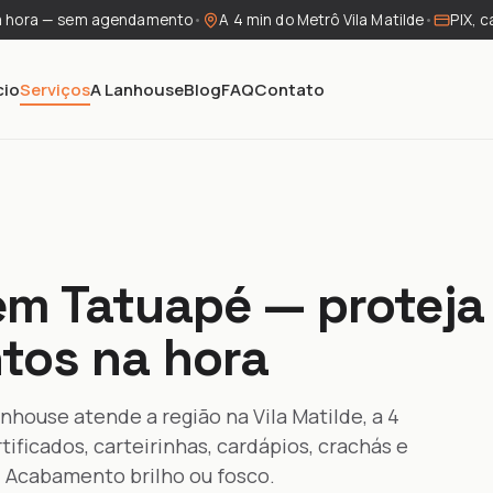
a hora — sem agendamento
•
A 4 min do Metrô Vila Matilde
•
PIX, c
cio
Serviços
A Lanhouse
Blog
FAQ
Contato
em Tatuapé — proteja
tos na hora
nhouse atende a região na Vila Matilde, a 4
ificados, carteirinhas, cardápios, crachás e
. Acabamento brilho ou fosco.