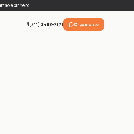
artão e dinheiro
(11) 3483-7171
Orçamento