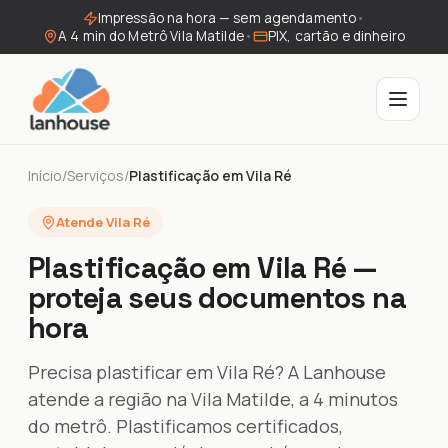
Impressão na hora — sem agendamento
•
A 4 min do Metrô Vila Matilde
•
PIX, cartão e dinheiro
Início
/
Serviços
/
Plastificação em Vila Ré
Atende Vila Ré
Plastificação em Vila Ré —
proteja seus documentos na
hora
Precisa plastificar em Vila Ré? A Lanhouse
atende a região na Vila Matilde, a 4 minutos
do metrô. Plastificamos certificados,