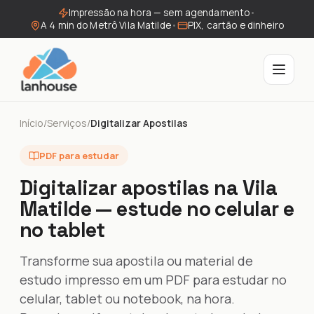
Impressão na hora — sem agendamento
•
A 4 min do Metrô Vila Matilde
•
PIX, cartão e dinheiro
Início
/
Serviços
/
Digitalizar Apostilas
PDF para estudar
Digitalizar apostilas na Vila
Matilde — estude no celular e
no tablet
Transforme sua apostila ou material de
estudo impresso em um PDF para estudar no
celular, tablet ou notebook, na hora.