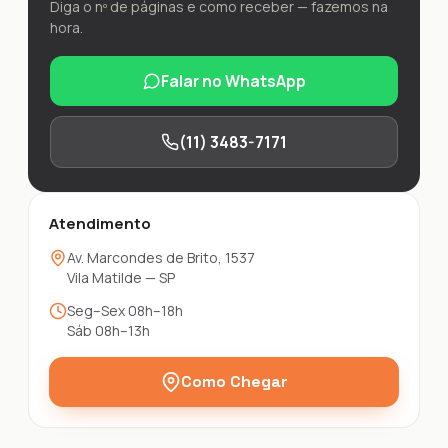
Diga o nº de páginas e como receber — fazemos na
hora.
Falar no WhatsApp
(11) 3483-7171
Atendimento
Av. Marcondes de Brito, 1537
Vila Matilde — SP
Seg–Sex 08h–18h
Sáb 08h–13h
Como Chegar