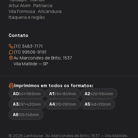
Artur Alvim · Patriarca
Vila Formosa · Aricanduva
Itaquera e região
Contato
(11) 3483-7171
(11) 99508-9191
Av. Marcondes de Brito, 1537
Vila Matilde — SP
Imprimimos em todos os formatos:
A0
A1
A2
841×1189mm
594×841mm
420×594mm
A3
A4
A5
297×420mm
210×297mm
148×210mm
A6
105×148mm
© 2026 Lanhouse · Av. Marcondes de Brito, 1537 — Vila Matilde,