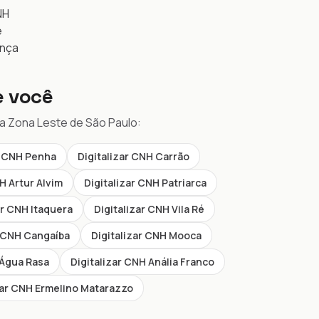
NH
e
ança
e você
da Zona Leste de São Paulo:
r CNH Penha
Digitalizar CNH Carrão
H Artur Alvim
Digitalizar CNH Patriarca
ar CNH Itaquera
Digitalizar CNH Vila Ré
r CNH Cangaíba
Digitalizar CNH Mooca
 Água Rasa
Digitalizar CNH Anália Franco
zar CNH Ermelino Matarazzo