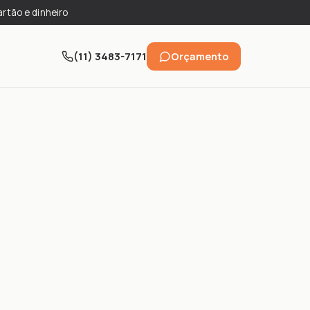
artão e dinheiro
(11) 3483-7171
Orçamento