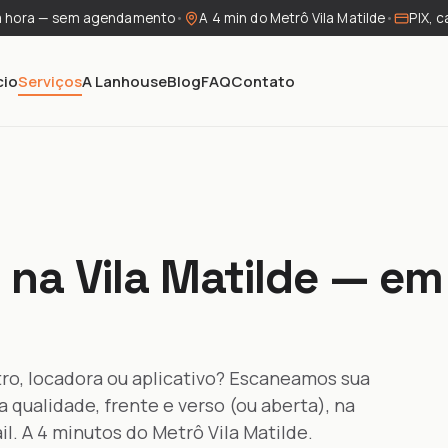
a hora — sem agendamento
•
A 4 min do Metrô Vila Matilde
•
PIX, c
cio
Serviços
A Lanhouse
Blog
FAQ
Contato
H na Vila Matilde — em
tro, locadora ou aplicativo? Escaneamos sua
 qualidade, frente e verso (ou aberta), na
. A 4 minutos do Metrô Vila Matilde.