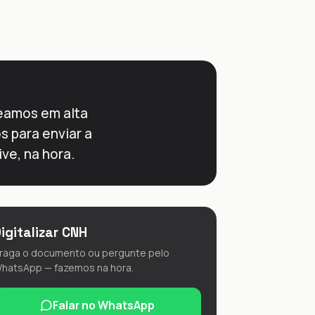
aneamos em alta
 para enviar a
ve, na hora.
igitalizar CNH
raga o documento ou pergunte pelo
hatsApp — fazemos na hora.
Falar no WhatsApp