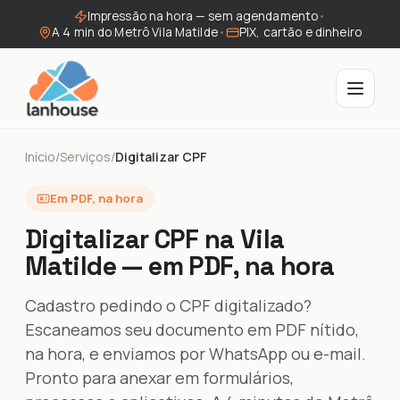
Impressão na hora — sem agendamento
•
A 4 min do Metrô Vila Matilde
•
PIX, cartão e dinheiro
Início
/
Serviços
/
Digitalizar CPF
Em PDF, na hora
Digitalizar CPF na Vila
Matilde — em PDF, na hora
Cadastro pedindo o CPF digitalizado?
Escaneamos seu documento em PDF nítido,
na hora, e enviamos por WhatsApp ou e-mail.
Pronto para anexar em formulários,