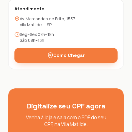
Atendimento
Av. Marcondes de Brito, 1537
Vila Matilde — SP
Seg–Sex 08h–18h
Sáb 08h–13h
Como Chegar
Digitalize seu CPF agora
Venha à loja e saia com o PDF do seu
CPF, na Vila Matilde.