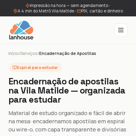
Impressão na hora — sem agendamento
•
A 4 min do Metrô Vila Matilde
•
PIX, cartão e dinheiro
Início
/
Serviços
/
Encadernação de Apostilas
Espiral para estudar
Encadernação de apostilas
na Vila Matilde — organizada
para estudar
Material de estudo organizado e fácil de abrir
na mesa: encadernamos apostilas em espiral
ou wire-o, com capa transparente e divisórias