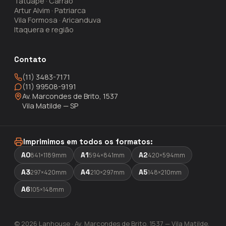
Tatuapé · Carrão
Artur Alvim · Patriarca
Vila Formosa · Aricanduva
Itaquera e região
Contato
(11) 3483-7171
(11) 99508-9191
Av. Marcondes de Brito, 1537
Vila Matilde — SP
Imprimimos em todos os formatos:
A0
A1
A2
841×1189mm
594×841mm
420×594mm
A3
A4
A5
297×420mm
210×297mm
148×210mm
A6
105×148mm
© 2026 Lanhouse · Av. Marcondes de Brito, 1537 — Vila Matilde,