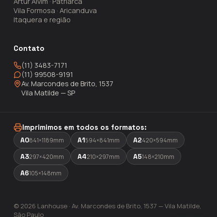
Artur Alvim · Patriarca
Vila Formosa · Aricanduva
Itaquera e região
Contato
(11) 3483-7171
(11) 99508-9191
Av. Marcondes de Brito, 1537
Vila Matilde — SP
Imprimimos em todos os formatos:
A0
A1
A2
841×1189mm
594×841mm
420×594mm
A3
A4
A5
297×420mm
210×297mm
148×210mm
A6
105×148mm
© 2026 Lanhouse · Av. Marcondes de Brito, 1537 — Vila Matilde,
São Paulo