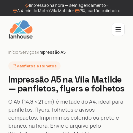
Impressão na hora — sem agendamento
•
A 4 min do Metrô Vila Matilde
•
PIX, cartão e dinheiro
Início
/
Serviços
/
Impressão A5
Panfletos e folhetos
Impressão A5 na Vila Matilde
— panfletos, flyers e folhetos
O A5 (14,8 × 21 cm) é metade do A4, ideal para
panfletos, flyers, folhetos e avisos
compactos. Imprimimos colorido ou preto e
branco, na hora. Envie o arquivo pelo