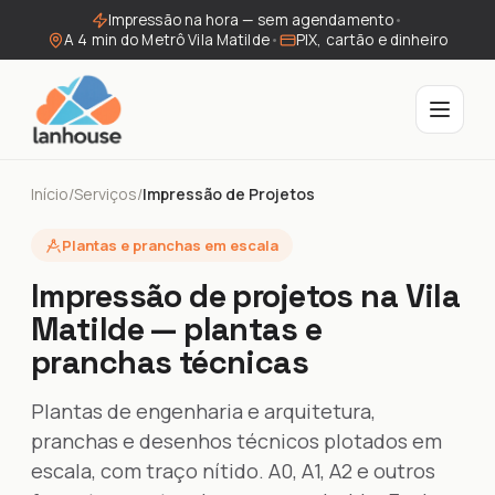
Impressão na hora — sem agendamento
•
A 4 min do Metrô Vila Matilde
•
PIX, cartão e dinheiro
Início
/
Serviços
/
Impressão de Projetos
Plantas e pranchas em escala
Impressão de projetos na Vila
Matilde — plantas e
pranchas técnicas
Plantas de engenharia e arquitetura,
pranchas e desenhos técnicos plotados em
escala, com traço nítido. A0, A1, A2 e outros