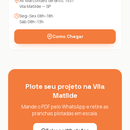
Av. Marcondes de Brito, 1537
Vila Matilde — SP
Seg–Sex 08h–18h
Sáb 08h–13h
Como Chegar
Plote seu projeto na Vila
Matilde
Mande o PDF pelo WhatsApp e retire as
pranchas plotadas em escala.