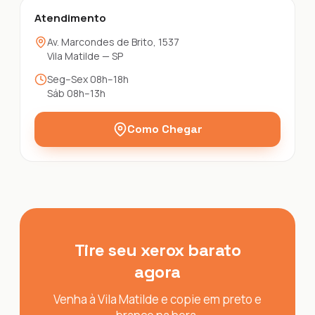
Atendimento
Av. Marcondes de Brito, 1537
Vila Matilde — SP
Seg–Sex 08h–18h
Sáb 08h–13h
Como Chegar
Tire seu xerox barato
agora
Venha à Vila Matilde e copie em preto e