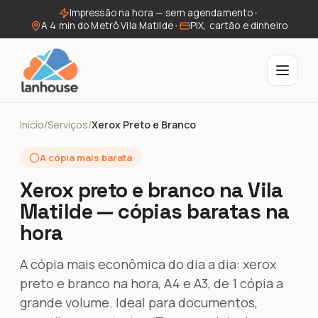
Impressão na hora — sem agendamento
•
A 4 min do Metrô Vila Matilde
•
PIX, cartão e dinheiro
Início
/
Serviços
/
Xerox Preto e Branco
A cópia mais barata
Xerox preto e branco na Vila
Matilde — cópias baratas na
hora
A cópia mais econômica do dia a dia: xerox
preto e branco na hora, A4 e A3, de 1 cópia a
grande volume. Ideal para documentos,