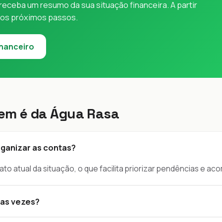
eceba um resumo da sua situação financeira. A partir
 os próximos passos.
inanceiro
em é da Água Rasa
rganizar as contas?
ato atual da situação, o que facilita priorizar pendências e a
ias vezes?