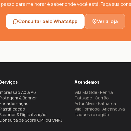
 passo para melhorar é saber onde você está. Faça sua cons
Consultar pelo WhatsApp
Ver a loja
Serviços
Atendemos
Impressão A0 a A6
Vila Matilde · Penha
Plotagem & Banner
Tatuapé · Carrão
Encadernação
Artur Alvim · Patriarca
Plastificação
Vila Formosa · Aricanduva
Scanner & Digitalização
Itaquera e região
Consulta de Score CPF ou CNPJ