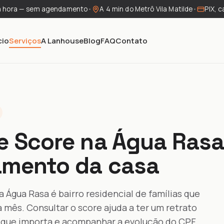
a hora — sem agendamento
•
A 4 min do Metrô Vila Matilde
•
PIX, c
cio
Serviços
A Lanhouse
Blog
FAQ
Contato
e Score na Água Ras
amento da casa
a Água Rasa é bairro residencial de famílias que
mês. Consultar o score ajuda a ter um retrato
 o que importa e acompanhar a evolução do CPF