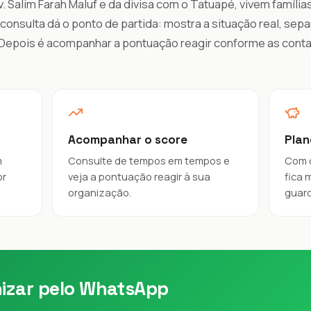
v. Salim Farah Maluf e da divisa com o Tatuapé, vivem família
onsulta dá o ponto de partida: mostra a situação real, sepa
. Depois é acompanhar a pontuação reagir conforme as cont
Acompanhar o score
Plan
m
Consulte de tempos em tempos e
Com o
or
veja a pontuação reagir à sua
fica 
organização.
guard
izar pelo WhatsApp