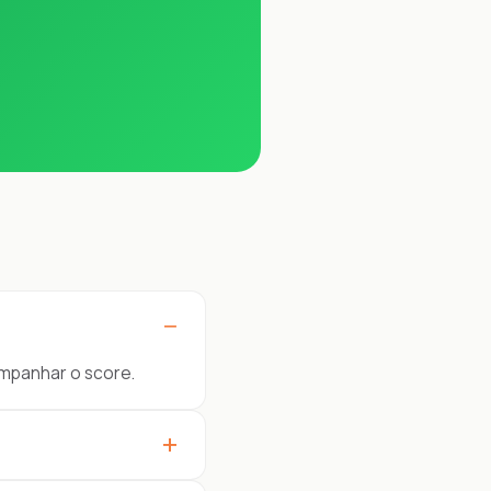
−
companhar o score.
+