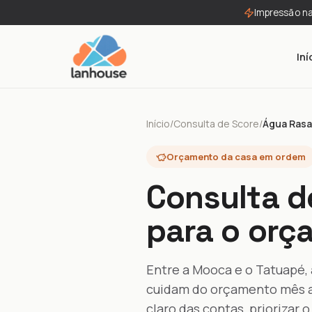
Impressão n
Iní
Início
/
Consulta de Score
/
Água Rasa
Orçamento da casa em ordem
Consulta d
para o orç
Entre a Mooca e o Tatuapé, 
cuidam do orçamento mês a 
claro das contas, priorizar