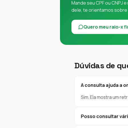
Mande seu CPF ou CNPJ e r
dele, te orientamos sobre
Quero meu raio-x f
Dúvidas de qu
A consulta ajuda a o
Sim. Ela mostra um retr
Posso consultar vár