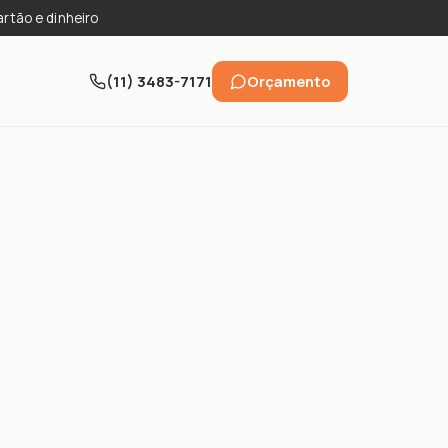
artão e dinheiro
(11) 3483-7171
Orçamento
a