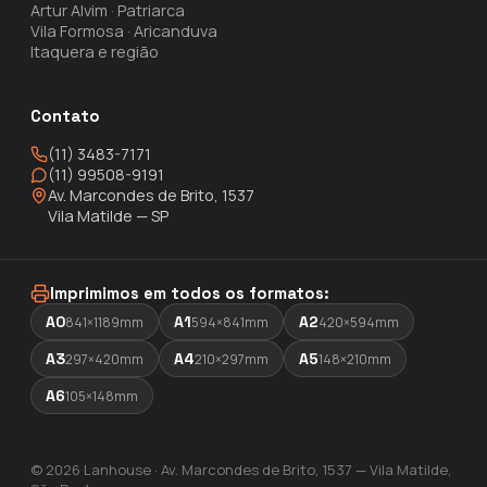
Artur Alvim · Patriarca
Vila Formosa · Aricanduva
Itaquera e região
Contato
(11) 3483-7171
(11) 99508-9191
Av. Marcondes de Brito, 1537
Vila Matilde — SP
Imprimimos em todos os formatos:
A0
A1
A2
841×1189mm
594×841mm
420×594mm
A3
A4
A5
297×420mm
210×297mm
148×210mm
A6
105×148mm
© 2026 Lanhouse · Av. Marcondes de Brito, 1537 — Vila Matilde,