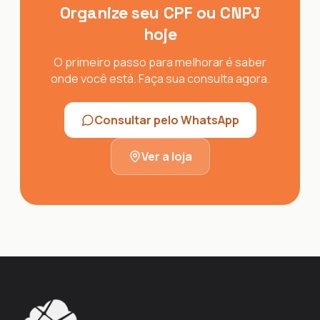
Organize seu CPF ou CNPJ
hoje
O primeiro passo para melhorar é saber
onde você está. Faça sua consulta agora.
Consultar pelo WhatsApp
Ver a loja