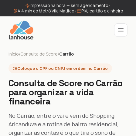
Impressão na hora — sem agendamento
•
A 4 min do Metrô Vila Matilde
•
PIX, cartão e dinheiro
Início
/
Consulta de Score
/
Carrão
Coloque o CPF ou CNPJ em ordem no Carrão
Consulta de Score no Carrão
para organizar a vida
financeira
No Carrão, entre o vai e vem do Shopping
Aricanduva e a rotina de bairro residencial,
organizar as contas é o que tira o sono de