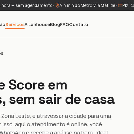
a hora — sem agendamento
•
A 4 min do Metrô Vila Matilde
•
PIX, c
cio
Serviços
A Lanhouse
Blog
FAQ
Contato
es
e Score em
, sem sair de casa
 Zona Leste, e atravessar a cidade para uma
isso, aqui o atendimento é online: você
hatsApp e recebe a análise na hora. Ideal