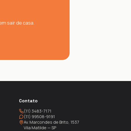
m sair de casa.
Contato
(11) 3483-7171
(11) 99508-9191
Av. Marcondes de Brito, 1537
Vila Matilde — SP