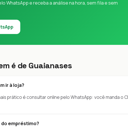
o WhatsApp e receba a análise na hora, sem fila e sem
atsApp
em é de Guaianases
 ir à loja?
mais prático é consultar online pelo WhatsApp: você manda o 
s do empréstimo?