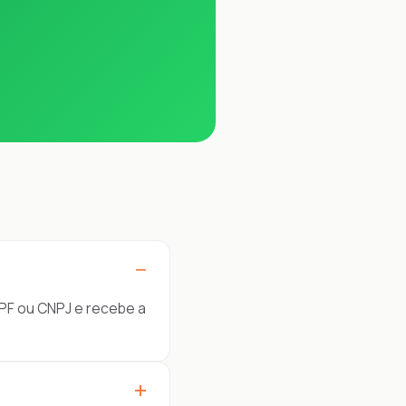
−
CPF ou CNPJ e recebe a
+