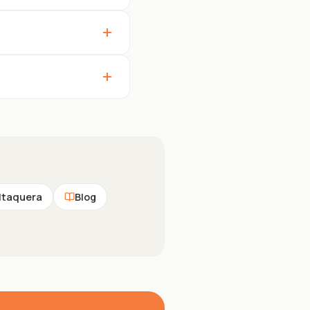
+
+
Itaquera
Blog