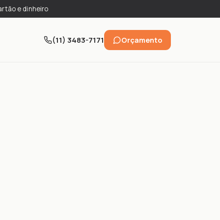
artão e dinheiro
(11) 3483-7171
Orçamento