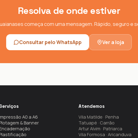
Resolva de onde estiver
Guaianases começa com uma mensagem. Rápido, seguro e se
Consultar pelo WhatsApp
Ver a loja
Serviços
Atendemos
Impressão A0 a A6
Vila Matilde · Penha
Plotagem & Banner
Tatuapé · Carrão
Encadernação
Artur Alvim · Patriarca
Plastificação
Vila Formosa · Aricanduva