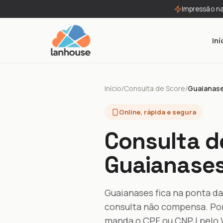
Impressão n
Iní
Início
/
Consulta de Score
/
Guaianas
Online, rápida e segura
Consulta d
Guaianases
Guaianases fica na ponta da
consulta não compensa. Por 
manda o CPF ou CNPJ pelo W